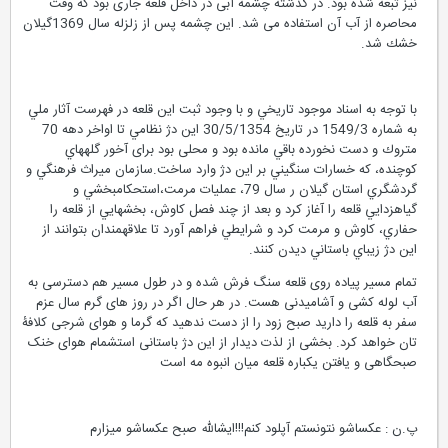
نیز تبعه شده بود. در گذشته چشمه آبی در داخل قلعه جاری بود كه وقت
محاصره از آب آن استفاده می شد. این چشمه پس از زلزله سال 1369گیلان
خشك شد.
با توجه به اسناد موجود تاريخي و با وجود ثبت اين قلعه در فهرست آثار ملي
به شماره 1549/3 در تاريخ 30/5/1354 اين دژ نظامي تا اواخر دهه 70
متروك و دست نخورده باقي مانده بود و محلی بود برای آخور گلههاي
كوچنده، که خسارات سنگيني بر اين دژ وارد ساخت.سازمان ميراث فرهنگي و
گردشگري استان گيلان ر سال 79، عمليات مرمت،استحكامبخشي و
گياهزدايي قلعه را آغاز كرد و بعد از چند فصل كاوش، بخشهايي از قلعه را
حفاري، كاوش و مرمت کرد و شرايطي فراهم آورد تا علاقهمندان بتوانند از
اين دژ زيباي باستاني ديدن كنند.
تمام مسیر پیاده روی قلعه سنگ فرش شده و در طول مسیر هم دسترسی به
آب لوله کشی و آشامیدنی هست. در هر حال اگر در روز های گرم سال عزم
سفر به قلعه را دارید صبح زود را از دست ندهید که گرما و هوای شرجی کلافۀ
تان خواهد کرد. بخشی از لذت دیدار از این دژ باستانی استشمام هوای خنک
صبحگاهی و یافتن یکباره قلعه میان انبوه مه است
پ.ن : عكساشو نتونستم آپلود كنم!!!ايشالله صبح عكساشو ميزارم