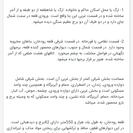
1- ارگ یا محل اسكان حاكم و خانواده. ارگ یا شاهقلعه از دو طبقه و از آجر
ساخته شده و در قسمت غربی این بنا واقع است. ورودی قلعه در سمت شمال
جای دارد و در دو طرف آن دو برج عظیم سنگی دیده میشود.
2- قسمت نظامی یا قورخانه. در قسمت شرقی قلعه رودخان، بناهای مخروبه
وجود دارد. در قسمت شمال و جنوب، دیوارهای محصور كننده قلعه، برجهای
نگهبانی در فواصل مختلف، به چشم میخورد . اتاقهای هشت ضلعی كه از آجر
ساخته شده، هنوز بر فراز برجها دیده میشود.
مساحت بخش شرقی كمتر از بخش غربی آن است. بخش شرقی شامل
دوازده ورودی، زندان، در اضطراری، حمام و آبریزگاه و همچنین چند واحد
مسكونی است و بخش غربی دارای دوازده ورودی، چشمه، حوض، آب انبار،
سردخانه، حمام، آبریزگاه، شاه نشین، و چند واحد مسكونی كه به وسیله برج و
بارو محصور شده، میباشد.
قلعه رودخان، به طول یك هزار و 550متر، دارای 42برج و دیدهبانی است.
در این دیوارهای قطور، منافذ و تركشهایی برای ریختن مواد مذاب و تیراندازی