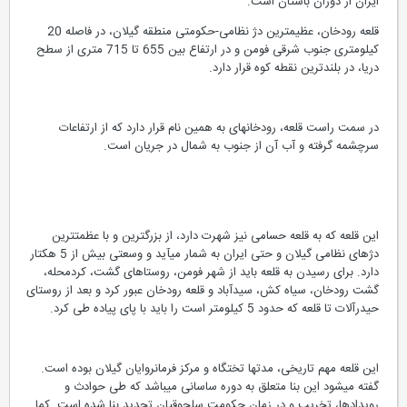
ايران از دوران باستان است.
قلعه رودخان، عظیمترین دژ نظامی-حكومتی منطقه گیلان، در فاصله 20
كیلومتری جنوب شرقی فومن و در ارتفاع بین 655 تا 715 متری از سطح
دریا، در بلندترین نقطه کوه قرار دارد.
در سمت راست قلعه، رودخانهای به همین نام قرار دارد كه از ارتفاعات
سرچشمه گرفته و آب آن از جنوب به شمال در جریان است.
این قلعه كه به قلعه حسامی نیز شهرت دارد، از بزرگترین و با عظمتترین
دژهای نظامی گیلان و حتی ایران به شمار میآید و وسعتی بیش از 5 هكتار
دارد. برای رسیدن به قلعه باید از شهر فومن، روستاهای گشت، كردمحله،
گشت رودخان، سیاه كش، سیدآباد و قلعه رودخان عبور كرد و بعد از روستای
حیدرآلات تا قلعه كه حدود 5 كیلومتر است را باید با پای پیاده طی كرد.
این قلعه مهم تاریخی، مدتها تختگاه و مركز فرمانروایان گیلان بوده است.
گفته میشود این بنا متعلق به دوره ساسانی میباشد كه طی حوادث و
رویدادها، تخریب و در زمان حكومت سلجوقیان تجدید بنا شده است. كما