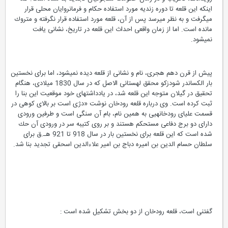
اینكه این قلعه تا دوره زندیه مورد استفاده حكام و فرمانروایان محلی قرار
میگرفت و به نظر میرسد پس از آن، قلعه مورد استفاده قرار نگرفته و متروك
مانده است. اما از زمان واقعی احداث این قلعه در تاریخ، نشانی یافت
نمیشود.
پیش از قرن دهم هجری، نام و نشانی از قلعه دیده نمیشود، اما برای نخستین
بار الكساندر شودزكو محقق لهستانی الاصل كه در سال 1830 میلادی، هنگام
تحقیق در گیلان متوجه این قلعه شد، در یادداشتهای خود موقعیت این بنا را
ثبت كرده است. وی درباره قلعه رودخان نوشت «دژی است بر بالای كوهی در
قسمت علیای رودخانهیی به همین نام، بام آن سنگی است و طرفین ورودی
دارای دو برج دفاعی مستحكم هستند و بر روی كتیبه سر در ورودی آن حك
شده است كه این قلعه برای نخستین بار در سال 918 تا 921 هـ.ق برای
سلطان حسام الدین بن امیره دباج بن امیر علاءالدین اسحقی تجدید بنا شد.
گفتنی است، قلعه رودخان از دو بخش تشكیل شده است :