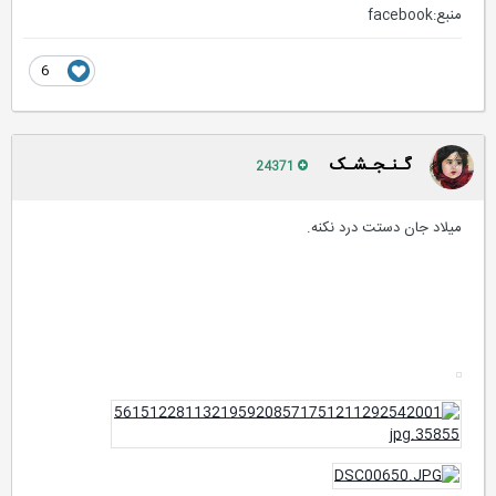
منبع:facebook
6
گـنـجـشـک
24371
میلاد جان دستت درد نکنه.