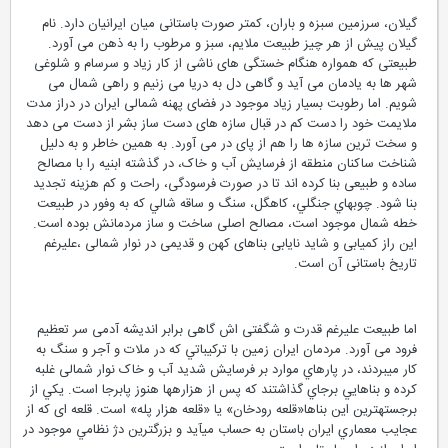
گیلان، سرزمین سبزه و باران، کمتر صورت باستانی میان ایرانیان دارد. نام
گیلان پیش از هر چیز طبیعت ملایم، سبز و مرطوب را به ذهن می آورد.
طبیعتی که همواره هنگام خستگی های ناشی از کار زیاد و سرسام و شلوغی
شهر ها به یادمان می آید و گاهی دل به دریا می زنیم و راهی شمال می
شویم. اما رطوبت بسیار زیاد موجود در فضای پهنه شمالی ایران در دراز مدت
ملایمت خود را دست کم در قبال سازه های دست ساز بشر از دست می دهد
و سخت ترین سازه ها را هم از پای در می آورد. به همین خاطر و به دلیل
شناخت ساکنان منطقه از فرسایش آب و خاک، در گذشته ابنیه را با مصالح
ساده و طبیعی بنا کرده اند تا در صورت فرسودگی، راحت و کم هزینه تجدید
بنا شود. چوبهاي جنگلي، كاهگل، سنگ و ساقه شالي كه به وفور در طبيعت
خطه شمال موجود است، مصالح اصلی ساخت و ساز مردمانش بوده است.
این راز کمیابی و شاید نایابی بناهای کهن و قدیمی در نوار شمالی ،علیرغم
تاریخ باستانی آن است.
اما طبیعت علیرغم قدرت و شگفتی اش گاهی برابر اندیشه آدمی سر تعظیم
فرود می آورد. مردمان ایران زمین با تركيباتي كه در ملات و آجر و سنگ به
كار ميبردند، در پارهاي موارد بر فرسايش شدید آب و خاک نوار شمالی غلبه
كرده و بناهايي برجاي گذاشتند كه پس از هزارهها هنوز پابرجا است. يكي از
برجستهترين اين بناها«قلعه رودخان» يا «قلعه هزار پله» است. قلعه ای که از
عجايب معماري ايران باستان به حساب ميآيد و بزرگترين دژ نظامي موجود در