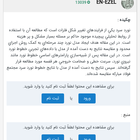
EN-EZEL
13039
چكيده :
نورد سرد يکي از فرايندهاي تغيير شکل فلزات است که مطالعه آن با استفاده
از روابط تحليلي پيچيده موجود حاکم بر مسئله بسيار مشکل و پر هزينه
است. در اين مقاله هدف ايجاد مدل نورد چند مرحله‌اي به کمک روش اجزاي
محدود و مقايسه نتايج به دست آمده از مدل با داده‌هاي تجربي خطوط نورد
است. در اين مقاله پس از شبيه‌سازي پارامترهای اساسي خطوط نورد مانند
نيروي نورد،‌ سرعت خطی و ضخامت خروجي هر قفسه مورد مطالعه قرار
گرفته‌اند. سپس نتایج به دست آمده از مدل با نتایج خطوط نورد سرد مجتمع
فولاد مبارکه مقايسه شده‌اند.
برای مشاهده این محتوا لطفاً ثبت نام کنید یا وارد شوید.
ورود
یا
ثبت نام
منبع :
برای مشاهده این محتوا لطفاً ثبت نام کنید یا وارد شوید.
ورود
یا
ثبت نام