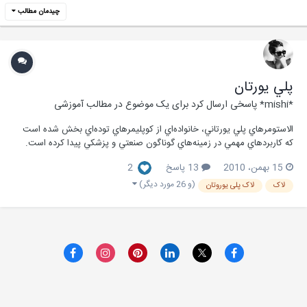
چیدمان مطالب
پلي يورتان
*mishi*
پاسخی ارسال کرد برای یک موضوع در
مطالب آموزشی
الاستومرهاي پلي يورتاني، خانواده‌اي از كوپليمرهاي توده‌اي بخش شده است
كه كاربردهاي مهمي در زمينه‌هاي گوناگون صنعتي و پزشكي پيدا كرده است.
اولين پلي يورتان، از واكنش دي‌ايزوسيانات آليفاتيك با دي‌آمين به‌دست آمد.
15 بهمن، 2010
13 پاسخ
2
اتو باير و همكارانش اولين بار اين پلي‌يورتان را معرفي نمودندکه به شدت
آبدوست بود و بنابر...
(و 26 مورد دیگر)
لاک
لاک پلی یوروتان