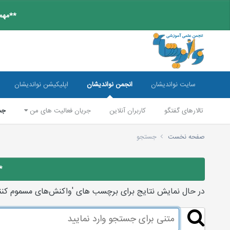
**مهم:
سایت نواندیشان
انجمن نواندیشان
اپلیکیشن نواندیشان
تالارهای گفتگو
کاربران آنلاین
جریان فعالیت های من
جس
صفحه نخست
جستجو
*
در حال نمایش نتایج برای برچسب های 'واکنش‌های مسموم کنند