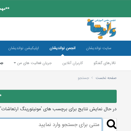
**مهم:
سایت نواندیشان
انجمن نواندیشان
اپلیکیشن نواندیشان
تالارهای گفتگو
کاربران آنلاین
جریان فعالیت های من
جس
صفحه نخست
جستجو
*
در حال نمایش نتایج برای برچسب های 'مونیتورینگ ارتعاشات'.