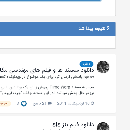
2 نتیجه پیدا شد
دانلود
دانلود مستند ها و فیلم های مهندسی مک
spow
پاسخی ارسال کرد برای یک موضوع در
ویدئوکده تخ
مجموعه مستند Time Warp پیچش زمان 
نیز در حال پخش میباشد ! در این مستند جذاب "جیف لیبرمن" دانشمند دانشگاه MIT به همراه ی
10 اردیبهشت، 2011
21 پاسخ
8
مجموعه مس
دانلود فیلم بنز sls