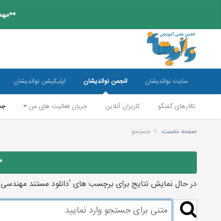
**مهم:
سایت نواندیشان
انجمن نواندیشان
اپلیکیشن نواندیشان
تالارهای گفتگو
کاربران آنلاین
جریان فعالیت های من
جس
صفحه نخست
جستجو
*
در حال نمایش نتایج برای برچسب های 'دانلود مستند مهندسی'.