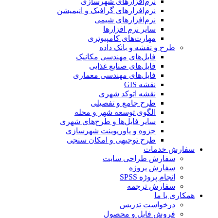
نرم‌افزارهای شهرسازی
نرم‌افزارهای گرافیک و انیمیشن
نرم‌افزارهای شیمی
سایر نرم افزارها
مهارت‌های کامپیوتری
طرح و نقشه و بانک داده
فایل‌های مهندسی مکانیک
فایل‌های صنایع غذایی
فایل‌های مهندسی معماری
نقشه GIS
نقشه اتوکد شهری
طرح جامع و تفصیلی
الگوی توسعه شهر و محله
سایر فایل‌ها و طرح‌های شهری
جزوه و پاورپوینت شهرسازی
طرح توجیهی و امکان سنجی
سفارش خدمات
سفارش طراحی سایت
سفارش پروژه
انجام پروژه SPSS
سفارش ترجمه
همکاری با ما
درخواست تدریس
فروش فایل و محصول