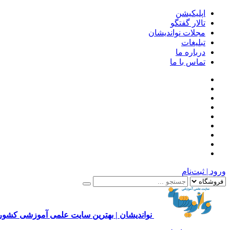
اپلیکیشن
تالار گفتگو
مجلات نواندیشان
تبلیغات
درباره ما
تماس با ما
ورود | ثبت‌نام
نواندیشان | بهترین سایت علمی آموزشی کشور