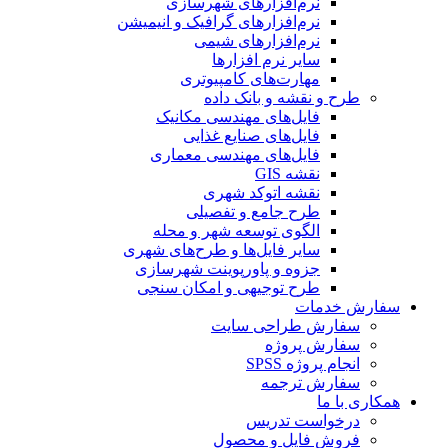
نرم‌افزارهای شهرسازی
نرم‌افزارهای گرافیک و انیمیشن
نرم‌افزارهای شیمی
سایر نرم افزارها
مهارت‌های کامپیوتری
طرح و نقشه و بانک داده
فایل‌های مهندسی مکانیک
فایل‌های صنایع غذایی
فایل‌های مهندسی معماری
نقشه GIS
نقشه اتوکد شهری
طرح جامع و تفصیلی
الگوی توسعه شهر و محله
سایر فایل‌ها و طرح‌های شهری
جزوه و پاورپوینت شهرسازی
طرح توجیهی و امکان سنجی
سفارش خدمات
سفارش طراحی سایت
سفارش پروژه
انجام پروژه SPSS
سفارش ترجمه
همکاری با ما
درخواست تدریس
فروش فایل و محصول