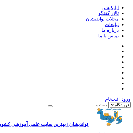
اپلیکیشن
تالار گفتگو
مجلات نواندیشان
تبلیغات
درباره ما
تماس با ما
ورود | ثبت‌نام
نواندیشان | بهترین سایت علمی آموزشی کشور