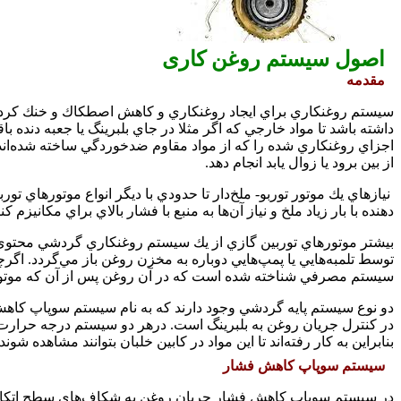
اصول سیستم روغن کاری
مقدمه
سيستم روغنكاري براي ايجاد روغنكاري و كاهش اصطكاك و خنك كردن تمام
داشته باشد تا مواد خارجي كه اگر مثلا در جاي بلبرينگ يا جعبه دنده ب
اجزاي روغنكاري شده را كه از مواد مقاوم ضدخوردگي ساخته شده‌اند 
از بين برود يا زوال يابد انجام دهد.
نيازهاي يك موتور توربو- ملخ‌دار تا حدودي با ديگر انواع موتورهاي تو
دهنده با بار زياد ملخ و نياز آن‌ها به منبع با فشار بالاي براي مكانيزم 
بيشتر موتورهاي توربين گازي از يك سيستم روغنكاري گردشي محتوي
توسط تلمبه‌هايي يا پمپ‌هايي دوباره به مخزن روغن باز ‌مي‌گردد. اگ
سيستم مصرفي شناخته شده است كه در آن روغن پس از آن كه موتور ر
دو نوع سيستم پايه گردشي وجود دارند كه به نام سيستم سوپاپ كاهش
در كنترل جريان روغن به بلبرينگ است. درهر دو سيستم درجه حرارت 
بنابراين به كار رفته‌اند تا اين مواد در كابين خلبان بتوانند مشاهده شوند.
سيستم سوپاپ كاهش فشار
در سيستم سوپاپ كاهش فشار جريان روغن به شكاف‌هاي سطح اتكاء (ب