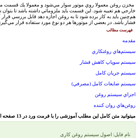
مخزن روغن معمولا روي موتور سوار مي‌شود و معمولا يك قسمت مج
خارجي هم تعبيه شود. اين قسمت بايد ملزوماتي داشته باشد تا بتوان 
هم‌چنين بايد به كار برده شود تا به روغن اجازه دهد قابل بررسي قرار گي
فشار باشد. در بعضي از موتورها هر دو نوع مورد ستفاده قرار مي‌گيرن
فهرست مطالب
مقدمه
سيستم‌هاي روغنكاري
سيستم سوپاپ كاهش فشار
سيستم جريان كامل
سيستم ضايعات كامل (مصرفي)
اجزاي سيستم روغن
روغن‌هاي روان كننده
میتوانید متن کامل این مطلب آموزشی را با فرمت ورد در 13 صفحه از لینک زیر دانلود کنید.
نام فایل: اصول سیستم روغن کاری