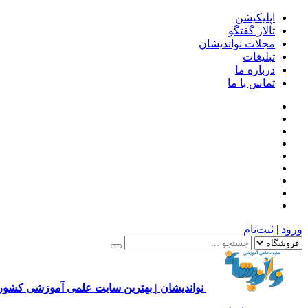
اپلیکیشن
تالار گفتگو
مجلات نواندیشان
تبلیغات
درباره ما
تماس با ما
ورود | ثبت‌نام
نواندیشان | بهترین سایت علمی آموزشی کشور