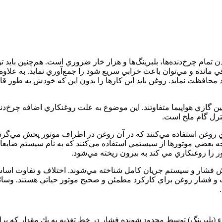
 چرخ‌دنده‌ها، بلبرينگ‌ها و هزار خار ضروري است. هم‌چنين بايد توان
اقي مانده و مي‌توان باعث خرابي سريع شود را جمع‌آوري نمايد. به علاوه،
محافظت نمايد. روغن بايد اين كارها را بدون اين كه خودش به طور قا
ربين گازي هواپيما متفاوتند. اين موضوع به علت روغنكاري اضافه چرخ‌دند
كنترل گام ملخ است.
 روغن استفاده مي‌كنند كه در آن روغن در اطراف موتور پخش مي‌گر
رچه بعضي موتورها از سيستمي استفاده مي‌كنند كه به نام سيستم ضايعا
ا روغنكاري مي كند به بيرون ريخته مي‌شود.
 فشار و سيستم جريان كامل شناخته مي‌شوند. اختلاف و تفاوت اساسي
و فشار روغن براي كاركرد مطمئن و صحيح موتور حياتي هستند. وسائل
لبرينگ) توسط محدود شونده فشار در خط تغذيه به يك مقدار كه براي