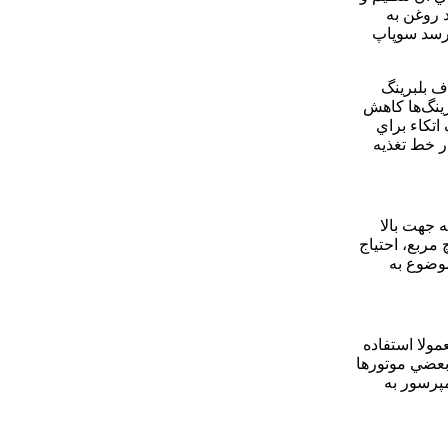
 روغن به
برسد سوپاپ
ف بلبرينگ
رينگ‌ها كاهش
تكاء براي
ر خط تغذيه
 جهت بالا
يي دارند به عنوان مثال: اگرشكاف اتكا به حداكثر 90 برسد در اينچ مربع، احتياج
مايد. اين موضوع به
مولا استفاده
 بعضي موتورها
پرسور به