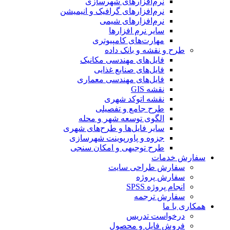
نرم‌افزارهای شهرسازی
نرم‌افزارهای گرافیک و انیمیشن
نرم‌افزارهای شیمی
سایر نرم افزارها
مهارت‌های کامپیوتری
طرح و نقشه و بانک داده
فایل‌های مهندسی مکانیک
فایل‌های صنایع غذایی
فایل‌های مهندسی معماری
نقشه GIS
نقشه اتوکد شهری
طرح جامع و تفصیلی
الگوی توسعه شهر و محله
سایر فایل‌ها و طرح‌های شهری
جزوه و پاورپوینت شهرسازی
طرح توجیهی و امکان سنجی
سفارش خدمات
سفارش طراحی سایت
سفارش پروژه
انجام پروژه SPSS
سفارش ترجمه
همکاری با ما
درخواست تدریس
فروش فایل و محصول