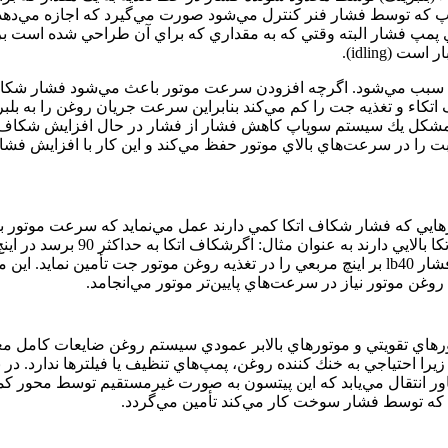
پ كه توسط فشار فنر كنترل مي‌شود صورت مي‌گيرد كه اجازه مي‌دهد
 پمپ فشار البته وقتي كه به مقداري كه براي آن طراحي شده است 
(idling).
 را سبب مي‌شود. اگرچه افزودن سرعت موتور باعث مي‌شود فشار شكا
تكاء و تغذيه جت را كم مي‌كند بنابراين سرعت جريان روغن را به بلب
 مشكل يك سيستم سوپاپ كاهش فشار از فشار در حال افزايش شكاف ا
 را در سرعت‌هاي بالاي موتور حفظ مي‌كند و اين كار با افزايش فشا
ي كه فشار شكاف اتكا كمي دارند عمل مي‌نمايد كه سرعت موتور به
نمي‌رود اين سيستم غيرمفيد براي موتورهايي است كه فشار شكاف اتكا بالا
به يك سوپاپ كاهش تنظيم شده در lb130 در اينچ مربع دارد تا كاهش فشار lb40 بر اينچ مربعي را در تغذيه روغن موتور جت تأمين ن
وغن موتور نياز در سرعت‌هاي پايين‌تر موتور مي‌انجامد.
وتورهاي تقويتي و موتورهاي بالابر عمودي سيستم روغن ضايعات كامل مع
يرا احتياجي به خنك كننده روغن، پمپ‌هاي تنظيف يا فيلترها ندارد. در
ور انتقال مي‌يابد كه اين پيتسون به صورت غيرمستقيم توسط محور كم
 كه توسط فشار سوخت كار مي‌كند تأمين مي‌گردد.