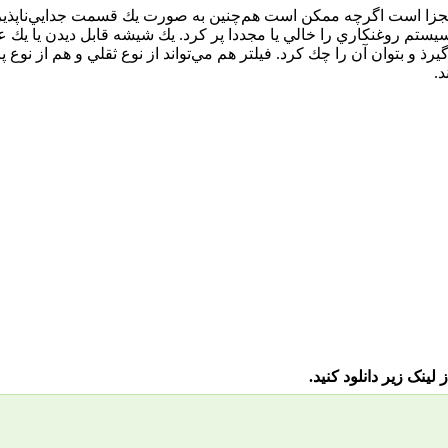
زا است اگرچه ممكن است هم‌چنين به صورت يك قسمت جدايي‌ناپذير 
سيستم روغنكاري را خالي يا مجددا پر كرد. يك شيشه قابل ديدن يا يك
رذ و بتوان آن را چك كرد. فيلتر هم مي‌تواند از نوع ثقلي و هم از نوع پ
د.