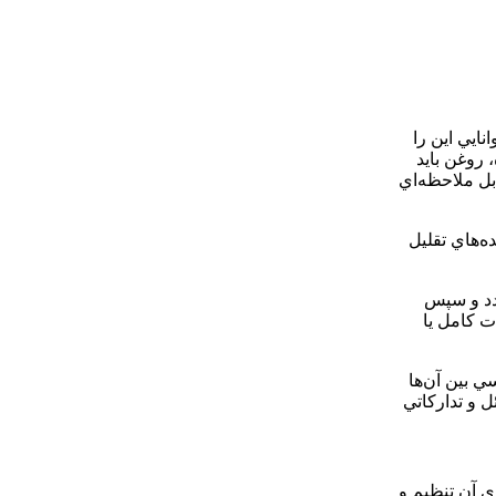
ايي اين را
 روغن بايد
بل ملاحظه‌اي
ه‌هاي تقليل
دد و سپس
ت كامل يا
 بين آن‌ها
 و تداركاتي
 آن تنظيم و