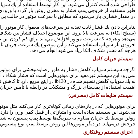
طراحي شده است كنترل مي‌شود. اين كار توسط استفاده از يك سوپا
طور مستقيم از خروجي پمپ فشار به مخزن روغن باز گردد يا ورودي
در مقدار فشاري باز مي‌شود كه مطابق با سرعت موتور در حالت بي‌بار است 
بنابراين دادن يك فشار ثابت تغذيه در سرعت‌هاي معمول كار موتور
(سطح اتكاء) به سرعت بالا برود. اين موضوع اختلاف فشار بين شكاف ا
مي‌دهد و هرچه كه سرعت موتور افزايش مي‌يابد براي كم كردن اين
افزودن بار سوپاپ استفاده مي‌كند و اين موضوع يك سرعت جريان ثابت
هرچه كه فشار شكاف اتكا زياد مي‌شود انجام مي‌دهد.
سيستم جريان كامل
اگرچه سيستم سوپاپ كاهش فشار به طور رضايت‌بخشي براي موتورهاي
اهميت استفاده از پمپ‌هاي بزرگ و مشكلات در رابطه با تأمين جريان ر
سيستم ضايعات كامل (مصرفي)
براي موتورهايي كه در بازه‌هاي زماني كوتاه‌تري كار مي‌كنند مثل م
مي‌شود. اين سيستم ساده است و امتيازاتي از قبيل كمي وزن را دارد ز
روغن توسط يك جريان مقاوم به بلبرينگ‌ها توسط پمپ پيستون به شنا
چرخش درمي‌آيد. در ديگر موتورها اين روغن توسط پمپ نوع پيستوني
اجزاي سيستم روغنكاري