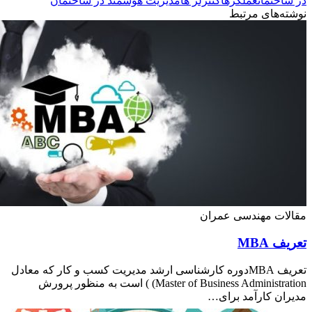
اختمان
عملگرها
کنترلر ها
مدیریت هوشمند در ساختمان
ه‌های مرتبط
لات مهندسی عمران
ف MBA
تعریف MBAدوره کارشناسی ارشد مدیریت کسب و کار که معادل
Master of Business Administration) ) است به منظور پرورش
ان کارآمد برای…