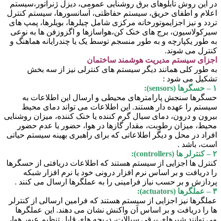
ین روش تابلوهای برق روشنایی عمومی، دیزل ژنراتور،سیستم
م و اطفای حریق، سیستم حفاظتی، آسانسورها، سیستم کنترل
 و نیز اجزایموتورخانه مرکزی شامل چیلرها، بویلرها، پمپ های
ولاسیون، برج های خنک کن،هواسازها و اگزوزفن ها به نوعی
ور یکپارچه و به طور منسجم توسط یک یا چندرایانه هماهنگ و
ل می شوند.
ای سیستم مدیریت هوشمند ساختمان
ور کلی همانند دیگر سیستم های کنترلی نیز از سه بخش
ل می شود :
ها سنجش پارامترهای محیطی و ارسال این اطلاعات به
م را عهده دار هستند. این اطلاعات می تواند دمای محیط
ن و درون، دمای سیال گرم کننده یا خنک کننده، میزان روشنایی
، میزان رطوبت، مقدار گازها در هوا، حضور یا عدم حضور
د در محل و دیگر اطلاعاتی که برای راهبری بهینه سیستم حیاتی
 باشد .
ل ها اجزایی از سیستم هستند که اطلاعات دریافتی از حسگرها
ریافت و بر اساس نرم افزار درونی خود یا نرم افزار شبکه
زش و بر حسب نیاز فرامینی را به عملگرها ارسال می کنند .
رها نیز اجزایی از سیستم هستند که فرامین ارسالی از کنترلر
ا دریافت و بر اساس آن واکنش نشان می دهند. این عملگرها
وانند شیرهای برقی سیالات، دریچه های قابل تنظیم عبور هوا،