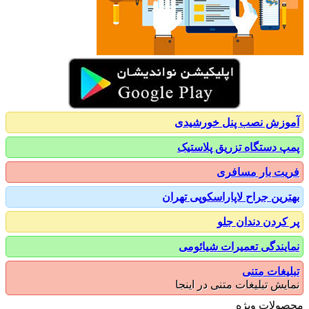
زش نصب پنل خورشیدی
 دستگاه تزریق پلاستیک
ت بار مسافری
رین جراح لاپاراسکوپی تهران
کردن دندان جلو
یندگی تعمیرات شیائومی
یغات متنی
یش تبلیغات متنی در اینجا
ولات ویژه