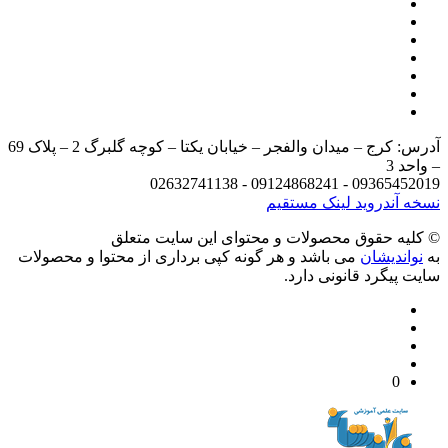
آدرس: کرج – میدان والفجر – خیابان یکتا – کوچه گلبرگ 2 – پلاک 69
د 3
09365452019 - 09124868241 - 
 آندروید
لینک مستقیم
يه حقوق محصولات و محتوای اين سایت متعلق
واندیشان
می باشد و هر گونه کپی برداری از محتوا و محصولات
 پیگرد قانونی دارد.
0