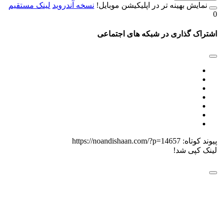
مایش بهینه تر در اپلیکیشن موبایل!
نسخه آندروید
لینک مستقیم
اک گذاری در شبکه های اجتماعی
 کوتاه:
https://noandishaan.com/?p=14657
 کپی شد!