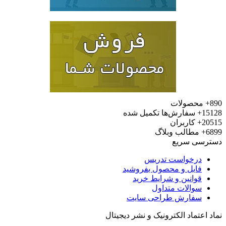
محصولات
15
سفارش‌ها تکمیل شده
20
کاربران
6
مطالب وبلاگ
رسی سریع
درخواست تدریس
فایل و محصول بفروشید
قوانین و شرایط خرید
سوالات متداول
سفارش طراحی سایت
 اعتماد الکترونیک و نشر دیجیتال